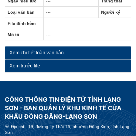
Ngày hiệu lực
---
Trạng thái
Loại văn bản
---
Người ký
File đính kèm
---
Mô tả
---
Xem chi tiết toàn văn bản
Xem trước file
CỔNG THÔNG TIN ĐIỆN TỬ TỈNH LẠNG
SƠN - BAN QUẢN LÝ KHU KINH TẾ CỬA
KHẨU ĐỒNG ĐĂNG-LẠNG SƠN
Địa chỉ:
19, đường Lý Thái Tổ, phường Đông Kinh, tỉnh Lạng
Sơn