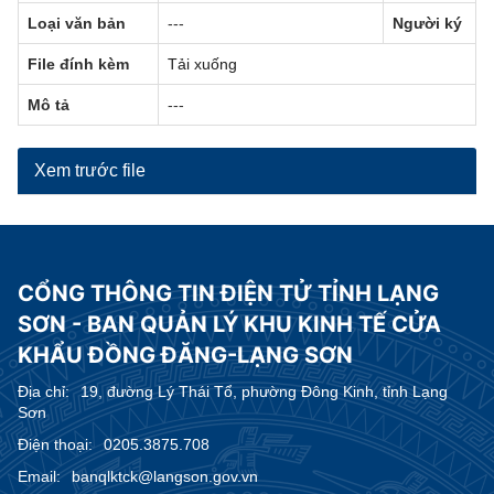
Loại văn bản
---
Người ký
File đính kèm
Tải xuống
Mô tả
---
Xem trước file
CỔNG THÔNG TIN ĐIỆN TỬ TỈNH LẠNG
SƠN - BAN QUẢN LÝ KHU KINH TẾ CỬA
KHẨU ĐỒNG ĐĂNG-LẠNG SƠN
Địa chỉ:
19, đường Lý Thái Tổ, phường Đông Kinh, tỉnh Lạng
Sơn
Điện thoại:
0205.3875.708
Email:
banqlktck@langson.gov.vn