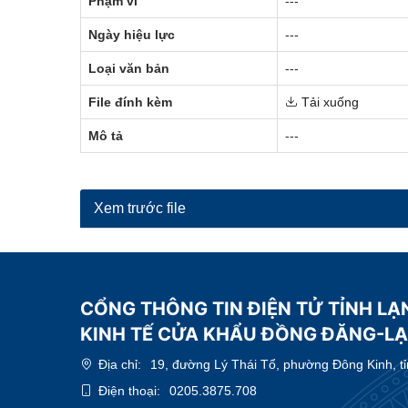
Phạm vi
---
Ngày hiệu lực
---
Loại văn bản
---
File đính kèm
Tải xuống
Mô tả
---
Xem trước file
CỔNG THÔNG TIN ĐIỆN TỬ TỈNH LẠ
KINH TẾ CỬA KHẨU ĐỒNG ĐĂNG-L
Địa chỉ:
19, đường Lý Thái Tổ, phường Đông Kinh, t
Điện thoại:
0205.3875.708