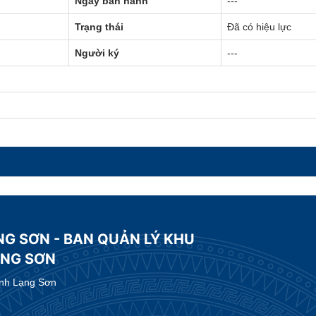
Ngày ban hành
---
Trạng thái
Đã có hiệu lực
Người ký
---
NG SƠN - BAN QUẢN LÝ KHU
ẠNG SƠN
ỉnh Lạng Sơn