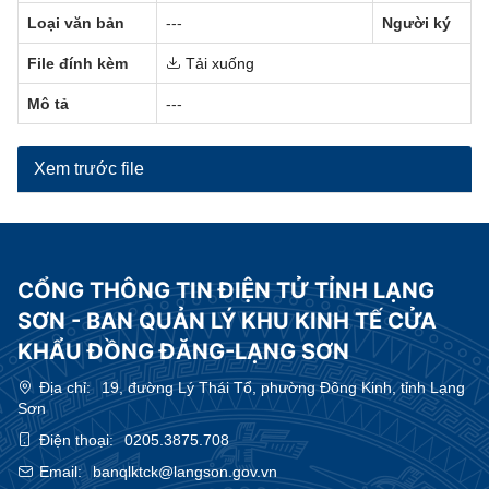
Loại văn bản
---
Người ký
File đính kèm
Tải xuống
Mô tả
---
Xem trước file
CỔNG THÔNG TIN ĐIỆN TỬ TỈNH LẠNG
SƠN - BAN QUẢN LÝ KHU KINH TẾ CỬA
KHẨU ĐỒNG ĐĂNG-LẠNG SƠN
Địa chỉ:
19, đường Lý Thái Tổ, phường Đông Kinh, tỉnh Lạng
Sơn
Điện thoại:
0205.3875.708
Email:
banqlktck@langson.gov.vn