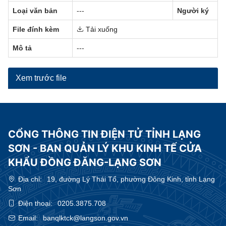
Loại văn bản
---
Người ký
File đính kèm
Tải xuống
Mô tả
---
Xem trước file
CỔNG THÔNG TIN ĐIỆN TỬ TỈNH LẠNG
SƠN - BAN QUẢN LÝ KHU KINH TẾ CỬA
KHẨU ĐỒNG ĐĂNG-LẠNG SƠN
Địa chỉ:
19, đường Lý Thái Tổ, phường Đông Kinh, tỉnh Lạng
Sơn
Điện thoại:
0205.3875.708
Email:
banqlktck@langson.gov.vn