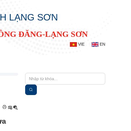
NH LẠNG SƠN
ĐỒNG ĐĂNG-LẠNG SƠN
VIE
EN
|
ửa