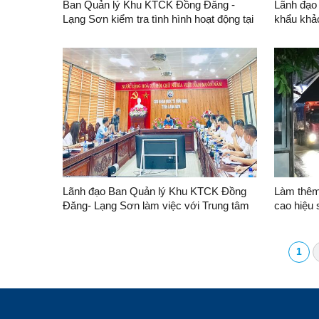
Ban Quản lý Khu KTCK Đồng Đăng -
Lãnh đạo
Lạng Sơn kiểm tra tình hình hoạt động tại
khẩu khảo sát hệ thống cơ
lối thông quan khu vực Cốc Nam
thuật tại
Lãnh đạo Ban Quản lý Khu KTCK Đồng
Làm thêm
Đăng- Lạng Sơn làm việc với Trung tâm
cao hiệu 
Quản lý cửa khẩu
nhập khẩ
chuyển h
1120 (Hữ
1