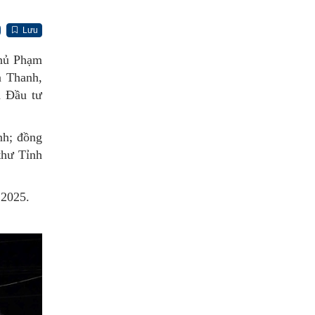
Lưu
phủ Phạm
n Thanh,
à Đầu tư
nh; đồng
thư Tỉnh
 2025.