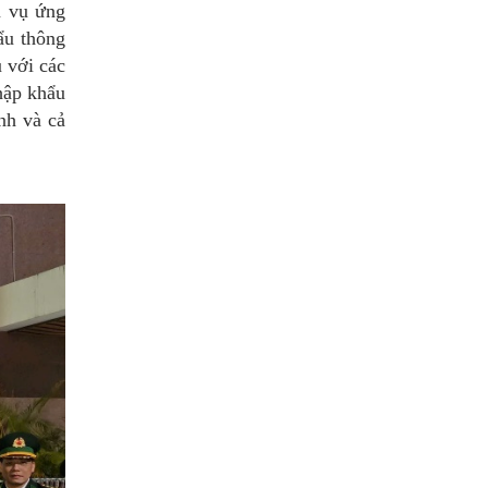
m vụ ứng
ẩu thông
u với các
hập khẩu
ỉnh và cả