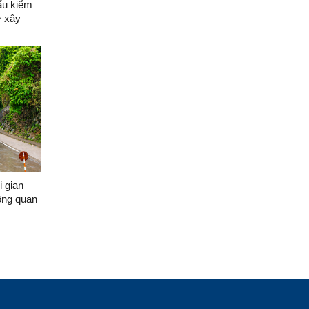
ẩu kiểm
ư xây
 tại Khu
i gian
hông quan
ịu (Trung