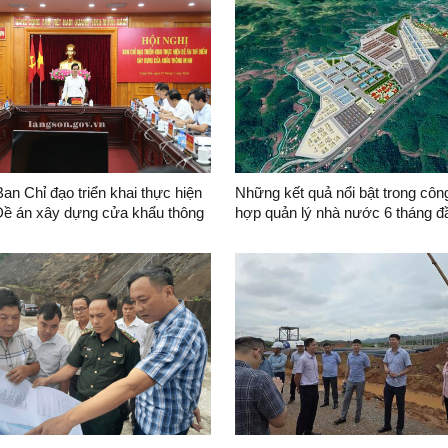
Ban Chỉ đạo triển khai thực hiện
Những kết quả nổi bật trong công
 Đề án xây dựng cửa khẩu thông
hợp quản lý nhà nước 6 tháng 
2026 tại Ban Quản lý Khu KTCK
Đăng - Lạng Sơn