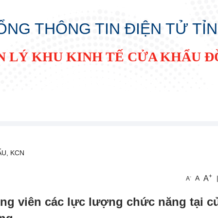
ỔNG THÔNG TIN ĐIỆN TỬ TỈ
N LÝ KHU KINH TẾ CỬA KHẨU 
ẨU, KCN
+
A
-
A
A
g viên các lực lượng chức năng tại c