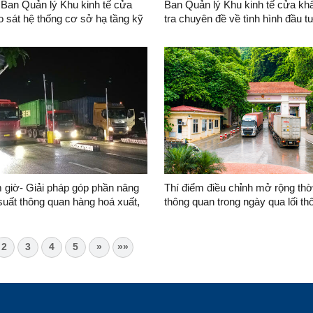
 Ban Quản lý Khu kinh tế cửa
Ban Quản lý Khu kinh tế cửa kh
 sở hạ tầng kỹ
tra chuyên đề về tình hình đầu t
 khu vực cửa khẩu phụ Bình Nghi
dựng công trình hạ tầng kỹ thuật
công nghiệp VSIP Lạng Sơn
 giờ- Giải pháp góp phần nâng
Thí điểm điều chỉnh mở rộng thờ
suất thông quan hàng hoá xuất,
thông quan trong ngày qua lối t
u tại đường chuyên dụng vận
Cốc Nam (Việt Nam) - Lũng Ngh
àng hoá khu vực mốc 1119-
Quốc)
u Nghị-Hữu Nghị Quan)
2
3
4
5
»
»»