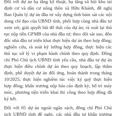
Đối với dự án hạ tầng kỹ thuật, hạ tầng xã hội khu tái
định cư và dân cư nông thôn xã Hữu Khánh, đề nghị
Ban Quản lý dự án đầu tư xây dựng tỉnh bám sát các nội
dung chỉ đạo của UBND tỉnh, phối hợp cùng nhà đầu tư
xem xét, giải quyết bãi đổ thải của dự án; rà soát lại thủ
tục nộp tiền GPMB của nhà đầu tư; theo dõi sát sao, đôn
đốc nhà đầu tư triển khai thực hiện dự án theo hợp đồng;
nghiên cứu, rà soát kỹ lưỡng hợp đồng, thực hiện các
thủ tục xử lý vi phạm hành chính theo quy định. Đồng
chí Phó Chủ tịch UBND tỉnh yêu cầu, nhà đầu tư dự án
thực hiện điều chỉnh dự án theo quy hoạch, lập thẩm
định, phê duyệt dự án đối ứng, hoàn thành trong tháng
10/2025; thực hiện nghiêm túc việc ký quỹ thực hiện
hợp đồng; khẩn trương nộp báo cáo định kỳ; bố trí máy
móc, phương tiện triển khai thi công theo hợp đồng đã
ký kết.
Đối với 05 dự án ngoài ngân sách, đồng chí Phó Chủ
tịch UBND tỉnh đề nghị, các nhà đầu tư khẩn trương