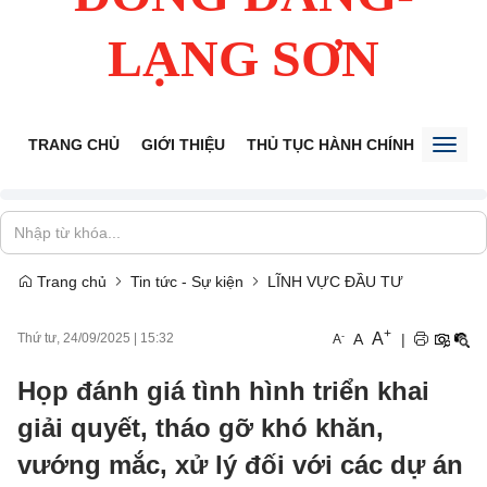
LẠNG SƠN
TRANG CHỦ
GIỚI THIỆU
THỦ TỤC HÀNH CHÍNH
TIẾP 
Toggl
naviga
Trang chủ
Tin tức - Sự kiện
LĨNH VỰC ĐẦU TƯ
+
A
-
A
|
Thứ tư, 24/09/2025
|
15:32
A
Họp đánh giá tình hình triển khai
giải quyết, tháo gỡ khó khăn,
vướng mắc, xử lý đối với các dự án