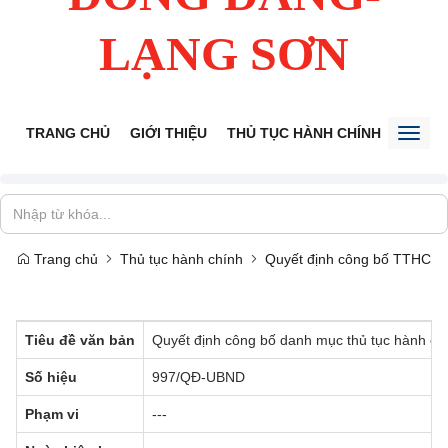
LẠNG SƠN
TRANG CHỦ
GIỚI THIỆU
THỦ TỤC HÀNH CHÍNH
TIẾP 
Toggl
naviga
Trang chủ
Thủ tục hành chính
Quyết định công bố TTHC
Tiêu đề văn bản
Quyết định công bố danh mục thủ tục hành chín
Số hiệu
997/QĐ-UBND
Phạm vi
---