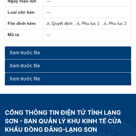
Ngày hiệu lực
---
Loại văn bản
---
File đính kèm
Quyết định
,
Phu luc 1
,
Phu luc 2
Mô tả
---
Xem trước file
Xem trước file
Xem trước file
CỔNG THÔNG TIN ĐIỆN TỬ TỈNH LẠNG
SƠN - BAN QUẢN LÝ KHU KINH TẾ CỬA
KHẨU ĐỒNG ĐĂNG-LẠNG SƠN