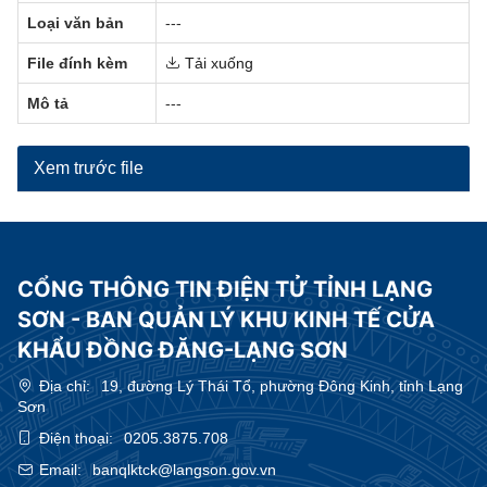
Loại văn bản
---
File đính kèm
Tải xuống
Mô tả
---
Xem trước file
CỔNG THÔNG TIN ĐIỆN TỬ TỈNH LẠNG
SƠN - BAN QUẢN LÝ KHU KINH TẾ CỬA
KHẨU ĐỒNG ĐĂNG-LẠNG SƠN
Địa chỉ:
19, đường Lý Thái Tổ, phường Đông Kinh, tỉnh Lạng
Sơn
Điện thoại:
0205.3875.708
Email:
banqlktck@langson.gov.vn