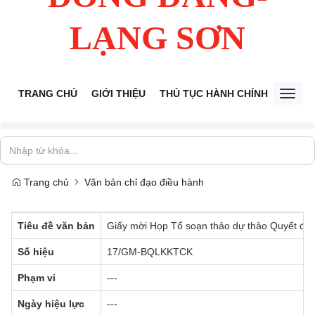
LẠNG SƠN
TRANG CHỦ
GIỚI THIỆU
THỦ TỤC HÀNH CHÍNH
TIẾP 
Toggl
naviga
Trang chủ
Văn bản chỉ đạo điều hành
Tiêu đề văn bản
Giấy mời Họp Tổ soạn thảo dự thảo Quyết đị
Số hiệu
17/GM-BQLKKTCK
Phạm vi
---
Ngày hiệu lực
---