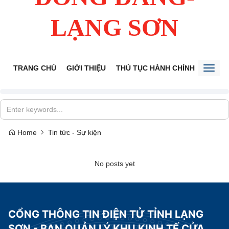
LẠNG SƠN
TRANG CHỦ
GIỚI THIỆU
THỦ TỤC HÀNH CHÍNH
TIẾP 
Toggl
naviga
Home
Tin tức - Sự kiện
No posts yet
CỔNG THÔNG TIN ĐIỆN TỬ TỈNH LẠNG
SƠN - BAN QUẢN LÝ KHU KINH TẾ CỬA