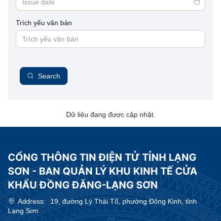
Trích yếu văn bản
Search
Dữ liệu đang được cập nhật.
CỔNG THÔNG TIN ĐIỆN TỬ TỈNH LẠNG
SƠN - BAN QUẢN LÝ KHU KINH TẾ CỬA
KHẨU ĐỒNG ĐĂNG-LẠNG SƠN
Address:
19, đường Lý Thái Tổ, phường Đông Kinh, tỉnh
Lạng Sơn