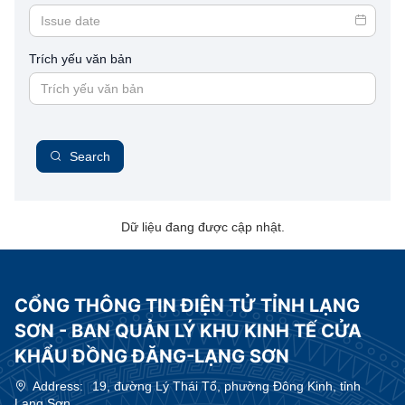
Trích yếu văn bản
Search
Dữ liệu đang được cập nhật.
CỔNG THÔNG TIN ĐIỆN TỬ TỈNH LẠNG
SƠN - BAN QUẢN LÝ KHU KINH TẾ CỬA
KHẨU ĐỒNG ĐĂNG-LẠNG SƠN
Address:
19, đường Lý Thái Tổ, phường Đông Kinh, tỉnh
Lạng Sơn