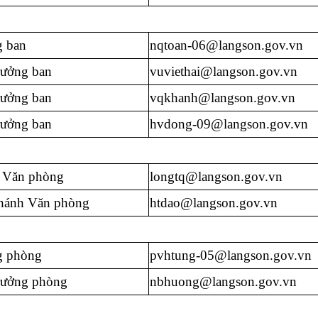
g ban
nqtoan-06@langson.gov.vn
rưởng ban
vuviethai@langson.gov.vn
rưởng ban
vqkhanh@langson.gov.vn
rưởng ban
hvdong-09@langson.gov.vn
 Văn phòng
longtq@langson.gov.vn
hánh Văn phòng
htdao@langson.gov.vn
g phòng
pvhtung-05@langson.gov.vn
rưởng phòng
nbhuong@langson.gov.vn