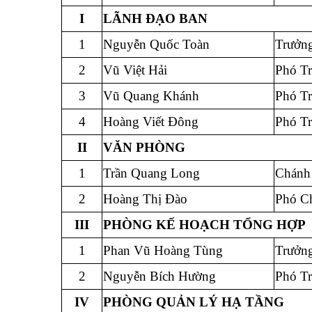
I
LÃNH ĐẠO BAN
1
Nguyễn Quốc Toàn
Trưởn
2
Vũ Việt Hải
Phó T
3
Vũ Quang Khánh
Phó T
4
Hoàng Viết Đông
Phó T
II
VĂN PHÒNG
1
Trần Quang Long
Chánh
2
Hoàng Thị Đào
Phó C
III
PHÒNG KẾ HOẠCH TỔNG HỢP
1
Phan Vũ Hoàng Tùng
Trưởn
2
Nguyễn Bích Hường
Phó T
IV
PHÒNG QUẢN LÝ HẠ TẦNG