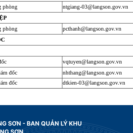
g phòng
ntgiang-03@langson.gov.vn
ỆP
g phòng
pcthanh@langson.gov.vn
ỘC
đốc
vqtuyen@langson.gov.vn
iám đốc
nhthang@langson.gov.vn
iám đốc
dtkien-03@langson.gov.vn
NG SƠN - BAN QUẢN LÝ KHU
ẠNG SƠN