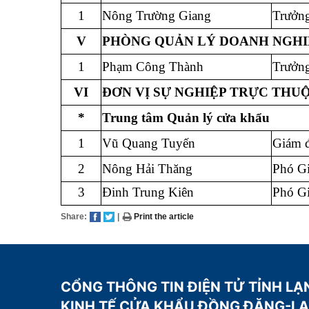
1
Nông Trường Giang
Trưởn
V
PHÒNG QUẢN LÝ DOANH NGHI
1
Phạm Công Thành
Trưởn
VI
ĐƠN VỊ SỰ NGHIỆP TRỰC THU
*
Trung tâm Quản lý cửa khẩu
1
Vũ Quang Tuyến
Giám 
2
Nông Hải Thăng
Phó G
3
Đinh Trung Kiên
Phó G
Share:
|
Print the article
CỔNG THÔNG TIN ĐIỆN TỬ TỈNH LẠ
KINH TẾ CỬA KHẨU ĐỒNG ĐĂNG-L