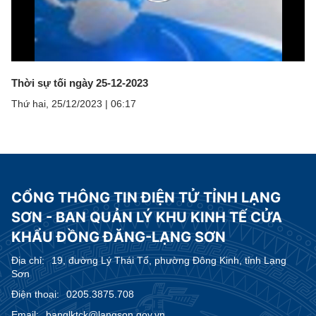
Play
Video
Thời sự tối ngày 25-12-2023
Thứ hai, 25/12/2023
|
06:17
CỔNG THÔNG TIN ĐIỆN TỬ TỈNH LẠNG
SƠN - BAN QUẢN LÝ KHU KINH TẾ CỬA
KHẨU ĐỒNG ĐĂNG-LẠNG SƠN
Địa chỉ:
19, đường Lý Thái Tổ, phường Đông Kinh, tỉnh Lạng
Sơn
Điện thoại:
0205.3875.708
Email:
banqlktck@langson.gov.vn