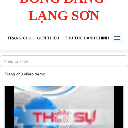
LẠNG SƠN
TRANG CHỦ
GIỚI THIỆU
THỦ TỤC HÀNH CHÍNH
TIẾP 
Toggl
naviga
Trang chủ
video demo