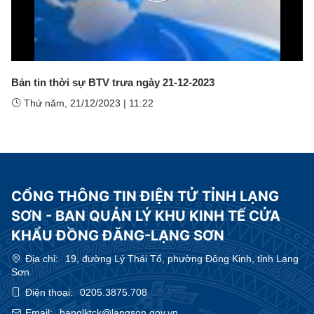
Play
Video
Bản tin thời sự BTV trưa ngày 21-12-2023
Thứ năm, 21/12/2023
|
11:22
CỔNG THÔNG TIN ĐIỆN TỬ TỈNH LẠNG
SƠN - BAN QUẢN LÝ KHU KINH TẾ CỬA
KHẨU ĐỒNG ĐĂNG-LẠNG SƠN
Địa chỉ:
19, đường Lý Thái Tổ, phường Đông Kinh, tỉnh Lạng
Sơn
Điện thoại:
0205.3875.708
Email:
banqlktck@langson.gov.vn