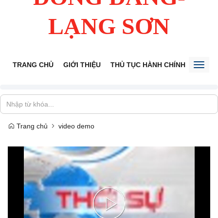
LẠNG SƠN
TRANG CHỦ
GIỚI THIỆU
THỦ TỤC HÀNH CHÍNH
TIẾP 
Toggl
naviga
Trang chủ
video demo