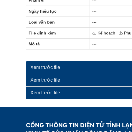
Phạm vi
---
Ngày hiệu lực
---
Loại văn bản
---
File đính kèm
Kế hoạch
,
Phu 
Mô tả
---
Xem trước file
Xem trước file
Xem trước file
CỔNG THÔNG TIN ĐIỆN TỬ TỈNH LẠ