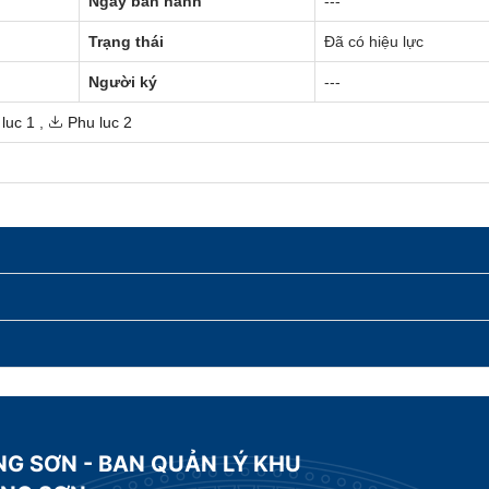
Ngày ban hành
---
Trạng thái
Đã có hiệu lực
Người ký
---
luc 1
,
Phu luc 2
NG SƠN - BAN QUẢN LÝ KHU