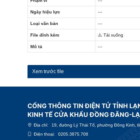
Phạm vi
---
Ngày hiệu lực
---
Loại văn bản
---
File đính kèm
Tải xuống
Mô tả
---
Xem trước file
CỔNG THÔNG TIN ĐIỆN TỬ TỈNH LẠ
KINH TẾ CỬA KHẨU ĐỒNG ĐĂNG-L
Địa chỉ:
19, đường Lý Thái Tổ, phường Đông Kinh, t
Điện thoại:
0205.3875.708