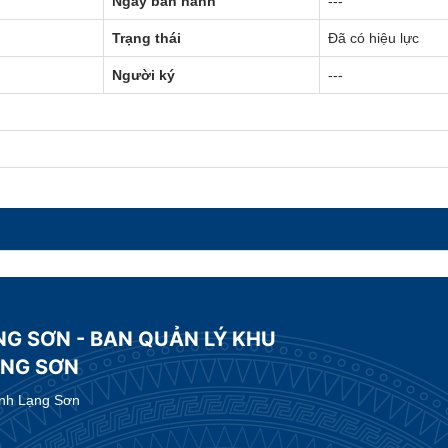
Ngày ban hành
---
Trạng thái
Đã có hiệu lực
Người ký
---
NG SƠN - BAN QUẢN LÝ KHU
ẠNG SƠN
ỉnh Lạng Sơn