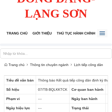
LẠNG SƠN
TRANG CHỦ
GIỚI THIỆU
THỦ TỤC HÀNH CHÍNH
TIẾP 
Toggl
naviga
Trang chủ
Thông tin chuyên ngành
Lịch tiếp công dân
Tiêu đề văn bản
Thông báo Kết quả tiếp công dân định kỳ thá
Số hiệu
07/TB-BQLKKTCK
Cơ quan ban hành
---
Phạm vi
---
Ngày ban hành
---
Ngày hiệu lực
---
Trạng thái
Đã