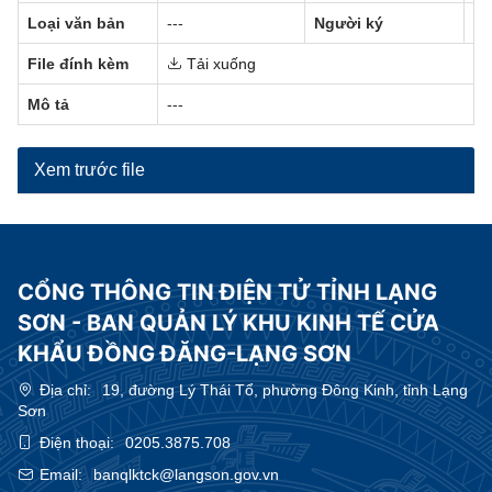
Loại văn bản
---
Người ký
---
File đính kèm
Tải xuống
Mô tả
---
Xem trước file
CỔNG THÔNG TIN ĐIỆN TỬ TỈNH LẠNG
SƠN - BAN QUẢN LÝ KHU KINH TẾ CỬA
KHẨU ĐỒNG ĐĂNG-LẠNG SƠN
Địa chỉ:
19, đường Lý Thái Tổ, phường Đông Kinh, tỉnh Lạng
Sơn
Điện thoại:
0205.3875.708
Email:
banqlktck@langson.gov.vn