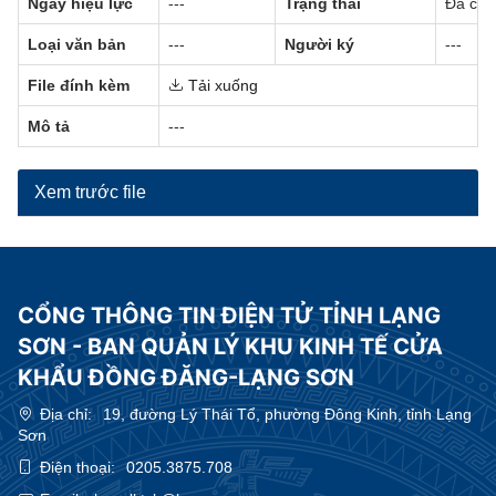
Ngày hiệu lực
---
Trạng thái
Đã có h
Loại văn bản
---
Người ký
---
File đính kèm
Tải xuống
Mô tả
---
Xem trước file
CỔNG THÔNG TIN ĐIỆN TỬ TỈNH LẠNG
SƠN - BAN QUẢN LÝ KHU KINH TẾ CỬA
KHẨU ĐỒNG ĐĂNG-LẠNG SƠN
Địa chỉ:
19, đường Lý Thái Tổ, phường Đông Kinh, tỉnh Lạng
Sơn
Điện thoại:
0205.3875.708