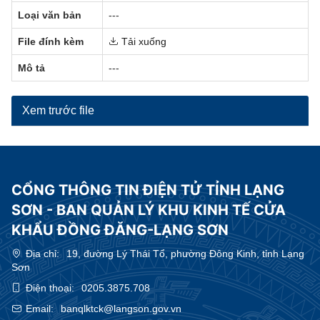
Loại văn bản
---
File đính kèm
Tải xuống
Mô tả
---
Xem trước file
CỔNG THÔNG TIN ĐIỆN TỬ TỈNH LẠNG
SƠN - BAN QUẢN LÝ KHU KINH TẾ CỬA
KHẨU ĐỒNG ĐĂNG-LẠNG SƠN
Địa chỉ:
19, đường Lý Thái Tổ, phường Đông Kinh, tỉnh Lạng
Sơn
Điện thoại:
0205.3875.708
Email:
banqlktck@langson.gov.vn