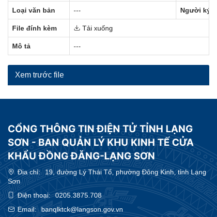
Loại văn bản
---
Người ký
File đính kèm
Tải xuống
Mô tả
---
Xem trước file
CỔNG THÔNG TIN ĐIỆN TỬ TỈNH LẠNG
SƠN - BAN QUẢN LÝ KHU KINH TẾ CỬA
KHẨU ĐỒNG ĐĂNG-LẠNG SƠN
Địa chỉ:
19, đường Lý Thái Tổ, phường Đông Kinh, tỉnh Lạng
Sơn
Điện thoại:
0205.3875.708
Email:
banqlktck@langson.gov.vn