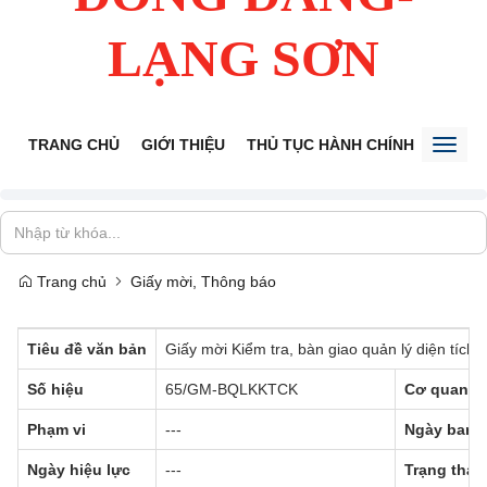
LẠNG SƠN
TRANG CHỦ
GIỚI THIỆU
THỦ TỤC HÀNH CHÍNH
TIẾP 
Toggl
naviga
Trang chủ
Giấy mời, Thông báo
Tiêu đề văn bản
Giấy mời Kiểm tra, bàn giao quản lý diện tích
Số hiệu
65/GM-BQLKKTCK
Cơ quan b
Phạm vi
---
Ngày ban 
Ngày hiệu lực
---
Trạng thái