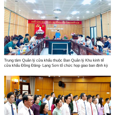
Trung tâm Quản lý cửa khẩu thuộc Ban Quản lý Khu kinh tế
cửa khẩu Đồng Đăng- Lạng Sơn tổ chức họp giao ban định kỳ
tháng 6/2026 tại cửa khẩu quốc tế Hữu Nghị