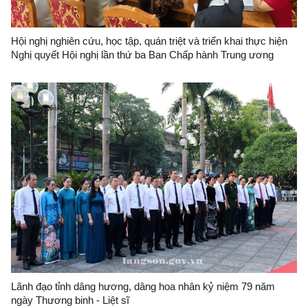
Hội nghị nghiên cứu, học tập, quán triệt và triển khai thực hiện
Nghị quyết Hội nghị lần thứ ba Ban Chấp hành Trung ương
Đảng khóa XIV tại Đảng bộ Ban Quản lý Khu kinh tế cửa khẩu
Đồng Đăng-Lạng Sơn
Lãnh đạo tỉnh dâng hương, dâng hoa nhân kỷ niệm 79 năm
ngày Thương binh - Liệt sĩ