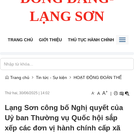
LẠNG SƠN
TRANG CHỦ
GIỚI THIỆU
THỦ TỤC HÀNH CHÍNH
TIẾP 
Toggl
naviga
Trang chủ
Tin tức - Sự kiện
HOẠT ĐỘNG ĐOÀN THỂ
+
A
-
A
|
Thứ hai, 30/06/2025
|
14:02
A
Lạng Sơn công bố Nghị quyết của
Uỷ ban Thường vụ Quốc hội sắp
xếp các đơn vị hành chính cấp xã