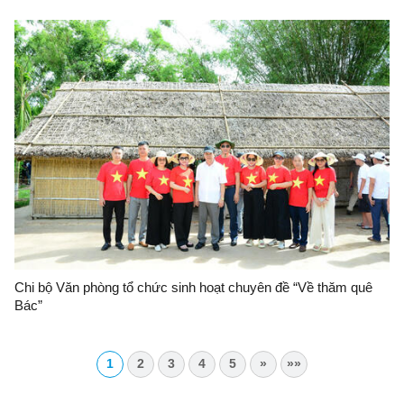
sản, thu nhập năm 2026
Chi bộ Văn phòng tổ chức sinh hoạt chuyên đề “Về thăm quê
Bác”
1
2
3
4
5
»
»»