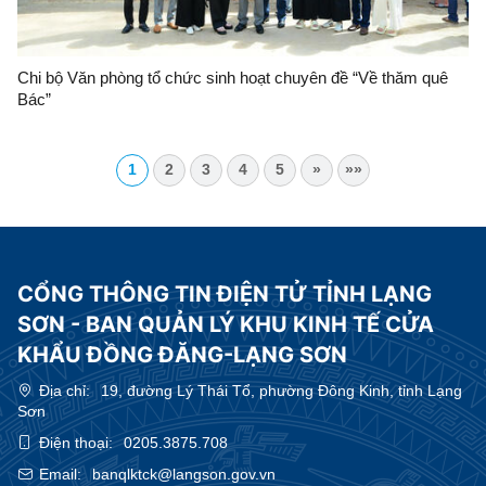
Chi bộ Văn phòng tổ chức sinh hoạt chuyên đề “Về thăm quê
Bác”
1
2
3
4
5
»
»»
CỔNG THÔNG TIN ĐIỆN TỬ TỈNH LẠNG
SƠN - BAN QUẢN LÝ KHU KINH TẾ CỬA
KHẨU ĐỒNG ĐĂNG-LẠNG SƠN
Địa chỉ:
19, đường Lý Thái Tổ, phường Đông Kinh, tỉnh Lạng
Sơn
Điện thoại:
0205.3875.708
Email:
banqlktck@langson.gov.vn