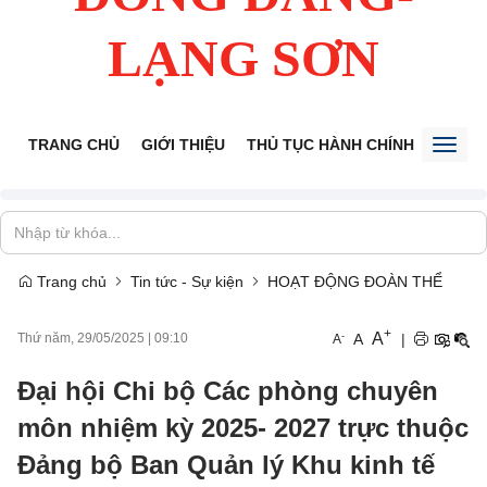
LẠNG SƠN
TRANG CHỦ
GIỚI THIỆU
THỦ TỤC HÀNH CHÍNH
TIẾP 
Toggl
naviga
Trang chủ
Tin tức - Sự kiện
HOẠT ĐỘNG ĐOÀN THỂ
+
A
-
A
|
Thứ năm, 29/05/2025
|
09:10
A
Đại hội Chi bộ Các phòng chuyên
môn nhiệm kỳ 2025- 2027 trực thuộc
Đảng bộ Ban Quản lý Khu kinh tế