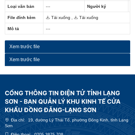
Loại văn bản
---
Người ký
--
File đính kèm
Tải xuống
,
Tải xuống
Mô tả
---
Xem trước file
Xem trước file
CỔNG THÔNG TIN ĐIỆN TỬ TỈNH LẠNG
SƠN - BAN QUẢN LÝ KHU KINH TẾ CỬA
KHẨU ĐỒNG ĐĂNG-LẠNG SƠN
Địa chỉ:
19, đường Lý Thái Tổ, phường Đông Kinh, tỉnh Lạng
Sơn
Điện thoại:
0205.3875.708