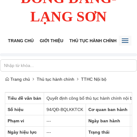
LẠNG SƠN
TRANG CHỦ
GIỚI THIỆU
THỦ TỤC HÀNH CHÍNH
TIẾP 
Toggl
naviga
Trang chủ
Thủ tục hành chính
TTHC Nội bộ
Tiêu đề văn bản
Quyết định công bố thủ tục hành chính nội bộ
Số hiệu
94/QĐ-BQLKKTCK
Cơ quan ban hành
--
Phạm vi
---
Ngày ban hành
0
Ngày hiệu lực
---
Trạng thái
Đã