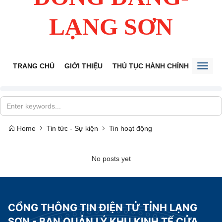
LẠNG SƠN
TRANG CHỦ
GIỚI THIỆU
THỦ TỤC HÀNH CHÍNH
TIẾP 
Toggl
naviga
Home
Tin tức - Sự kiện
Tin hoạt động
No posts yet
CỔNG THÔNG TIN ĐIỆN TỬ TỈNH LẠNG
SƠN - BAN QUẢN LÝ KHU KINH TẾ CỬA