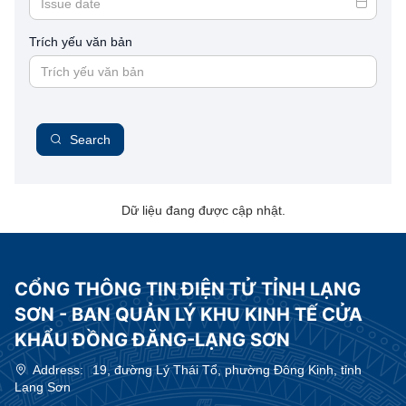
Trích yếu văn bản
Search
Dữ liệu đang được cập nhật.
CỔNG THÔNG TIN ĐIỆN TỬ TỈNH LẠNG
SƠN - BAN QUẢN LÝ KHU KINH TẾ CỬA
KHẨU ĐỒNG ĐĂNG-LẠNG SƠN
Address:
19, đường Lý Thái Tổ, phường Đông Kinh, tỉnh
Lạng Sơn