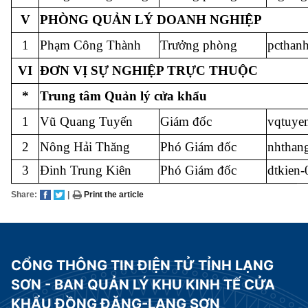
V
PHÒNG QUẢN LÝ DOANH NGHIỆP
1
Phạm Công Thành
Trưởng phòng
pcthan
VI
ĐƠN VỊ SỰ NGHIỆP TRỰC THUỘC
*
Trung tâm Quản lý cửa khẩu
1
Vũ Quang Tuyến
Giám đốc
vqtuye
2
Nông Hải Thăng
Phó Giám đốc
nhthan
3
Đinh Trung Kiên
Phó Giám đốc
dtkien
Share:
|
Print the article
CỔNG THÔNG TIN ĐIỆN TỬ TỈNH LẠNG
SƠN - BAN QUẢN LÝ KHU KINH TẾ CỬA
KHẨU ĐỒNG ĐĂNG-LẠNG SƠN