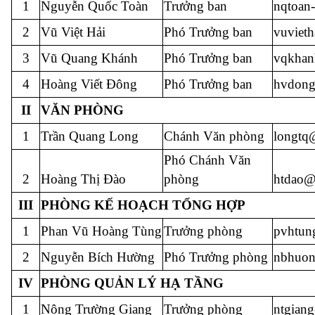
1
Nguyễn Quốc Toàn
Trưởng ban
nqtoan
2
Vũ Việt Hải
Phó Trưởng ban
vuviet
3
Vũ Quang Khánh
Phó Trưởng ban
vqkhan
4
Hoàng Viết Đông
Phó Trưởng ban
hvdong
II
VĂN PHÒNG
1
Trần Quang Long
Chánh Văn phòng
longtq
Phó Chánh Văn
2
Hoàng Thị Đào
phòng
htdao@
III
PHÒNG KẾ HOẠCH TỔNG HỢP
1
Phan Vũ Hoàng Tùng
Trưởng phòng
pvhtun
2
Nguyễn Bích Hường
Phó Trưởng phòng
nbhuon
IV
PHÒNG QUẢN LÝ HẠ TẦNG
1
Nông Trường Giang
Trưởng phòng
ntgian