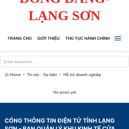
LẠNG SƠN
TRANG CHỦ
GIỚI THIỆU
THỦ TỤC HÀNH CHÍNH
TIẾP 
Toggl
naviga
Home
Tin tức - Sự kiện
Hỗ trợ doanh nghiệp
No posts yet
CỔNG THÔNG TIN ĐIỆN TỬ TỈNH LẠNG
SƠN - BAN QUẢN LÝ KHU KINH TẾ CỬA