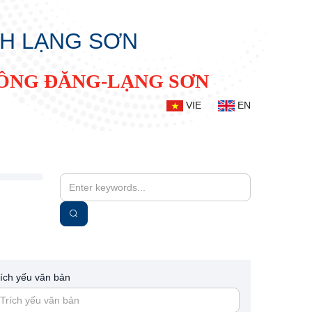
NH LẠNG SƠN
ĐỒNG ĐĂNG-LẠNG SƠN
VIE
EN
rích yếu văn bản