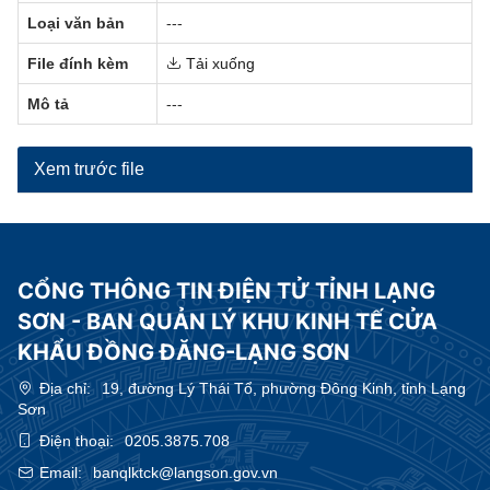
Loại văn bản
---
File đính kèm
Tải xuống
Mô tả
---
Xem trước file
CỔNG THÔNG TIN ĐIỆN TỬ TỈNH LẠNG
SƠN - BAN QUẢN LÝ KHU KINH TẾ CỬA
KHẨU ĐỒNG ĐĂNG-LẠNG SƠN
Địa chỉ:
19, đường Lý Thái Tổ, phường Đông Kinh, tỉnh Lạng
Sơn
Điện thoại:
0205.3875.708
Email:
banqlktck@langson.gov.vn