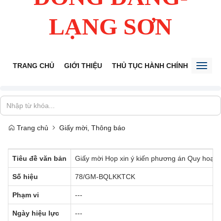
LẠNG SƠN
TRANG CHỦ
GIỚI THIỆU
THỦ TỤC HÀNH CHÍNH
TIẾP 
Toggl
naviga
Trang chủ
Giấy mời, Thông báo
Tiêu đề văn bản
Giấy mời Họp xin ý kiến phương án Quy hoạch p
Số hiệu
78/GM-BQLKKTCK
Phạm vi
---
Ngày hiệu lực
---